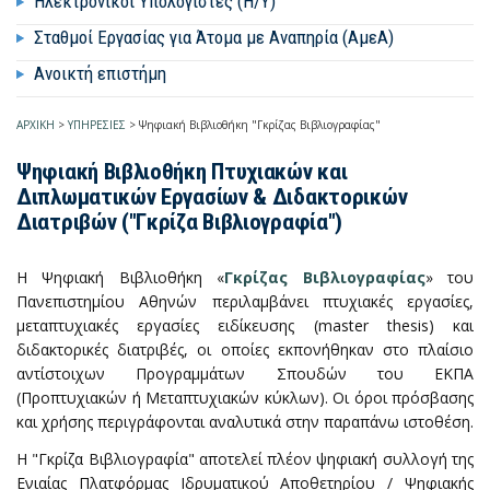
Ηλεκτρονικοί Υπολογιστές (Η/Υ)
Σταθμοί Εργασίας για Άτομα με Αναπηρία (ΑμεΑ)
Ανοικτή επιστήμη
ΑΡΧΙΚΗ
>
ΥΠΗΡΕΣΙΕΣ
>
Ψηφιακή Βιβλιοθήκη "Γκρίζας Βιβλιογραφίας"
Ψηφιακή Βιβλιοθήκη Πτυχιακών και
Διπλωματικών Εργασίων & Διδακτορικών
Διατριβών ("Γκρίζα Βιβλιογραφία")
Η Ψηφιακή Βιβλιοθήκη «
Γκρίζας Βιβλιογραφίας
» του
Πανεπιστημίου Αθηνών περιλαμβάνει πτυχιακές εργασίες,
μεταπτυχιακές εργασίες ειδίκευσης (master thesis) και
διδακτορικές διατριβές, οι οποίες εκπονήθηκαν στο πλαίσιο
αντίστοιχων Προγραμμάτων Σπουδών του ΕΚΠΑ
(Προπτυχιακών ή Μεταπτυχιακών κύκλων). Οι όροι πρόσβασης
και χρήσης περιγράφονται αναλυτικά στην παραπάνω ιστοθέση.
Η "Γκρίζα Βιβλιογραφία" αποτελεί πλέον ψηφιακή συλλογή της
Ενιαίας Πλατφόρμας Ιδρυματικού Αποθετηρίου / Ψηφιακής