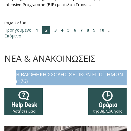
Intensive Programme (BIP) με τίτλο «Transf…
Page 2 of 36
Προηγούμενο
1
2
3
4
5
6
7
8
9
10
…
Επόμενο
ΝΕΑ & ΑΝΑΚΟΙΝΩΣΕΙΣ
ΒΙΒΛΙΟΘΉΚΗ ΣΧΟΛΉΣ ΘΕΤΙΚΏΝ ΕΠΙΣΤΗΜΏΝ
(176)
Help Desk
Ωράρια
Ρωτήστε μας!
της Βιβλιοθήκης