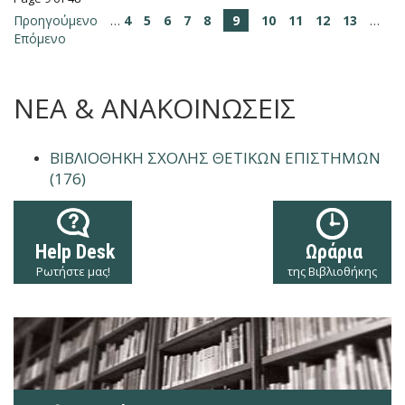
Προηγούμενο
…
4
5
6
7
8
9
10
11
12
13
…
Επόμενο
ΝΕΑ & ΑΝΑΚΟΙΝΩΣΕΙΣ
ΒΙΒΛΙΟΘΉΚΗ ΣΧΟΛΉΣ ΘΕΤΙΚΏΝ ΕΠΙΣΤΗΜΏΝ
(176)
Help Desk
Ωράρια
Ρωτήστε μας!
της Βιβλιοθήκης